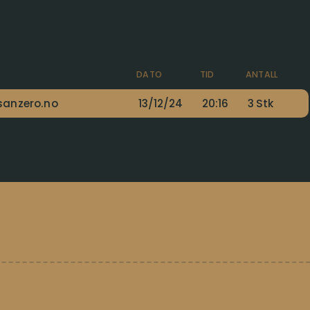
DATO
TID
ANTALL
sanzero.no
13/12/24
20:16
3
Stk