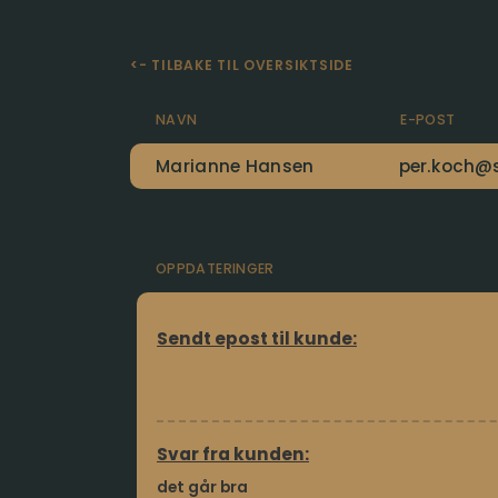
<- TILBAKE TIL OVERSIKTSIDE
NAVN
E-POST
Marianne Hansen
per.koch@
OPPDATERINGER
Sendt epost til kunde:
Svar fra kunden:
det går bra