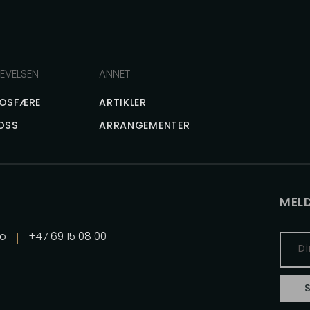
EVELSEN
ANNET
OSFÆRE
ARTIKLER
OSS
ARRANGEMENTER
MELD
Emai
no
+47 69 15 08 00
Addr