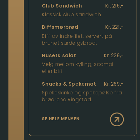
Club Sandwich
Kr.
216
,-
Klassisk club sandwich
Biffsmørbrød
Kr.
221
,-
Biff av indrefilet, servert på
brunet surdeigsbrød.
Husets salat
Kr.
229
,-
Velg mellom kylling, scampi
eller biff
Snacks & Spekemat
Kr.
269
,-
Spekeskinke og spekepølse fra
brødrene Ringstad.
SE HELE MENYEN