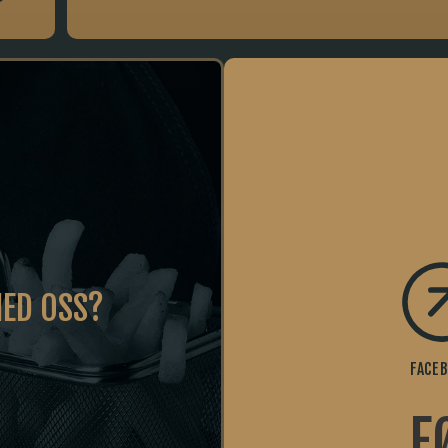
MED OSS?
FACE
F