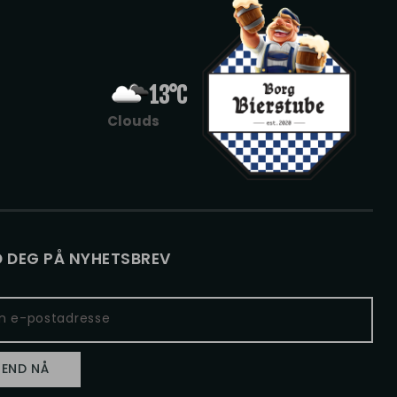
13°C
Clouds
 DEG PÅ NYHETSBREV
l
ess