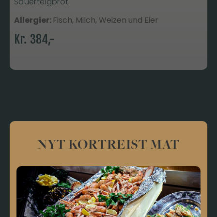
Sauerteigbrot.
Allergier:
Fisch, Milch, Weizen und Eier
Kr.
384
,-
NYT KORTREIST MAT